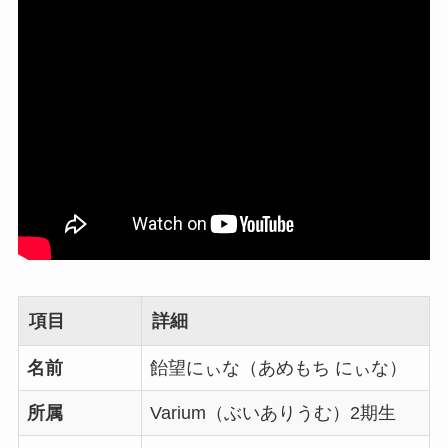
項目
詳細
名前
飴望にぃな（あめもち にぃな）
所属
Varium（ぶいありうむ）2期生