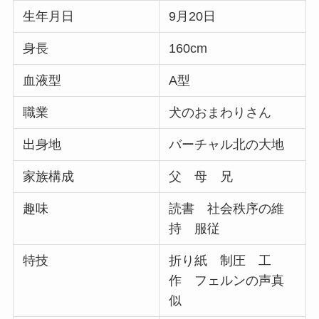
生年月日
9月20日
身長
160cm
血液型
A型
職業
犬のおまわりさん
出身地
バーチャル北の大地
家族構成
父 母 兄
趣味
読書 社会秩序の維
持 服従
特技
折り紙 制圧 工
作 フェルンの声真
似