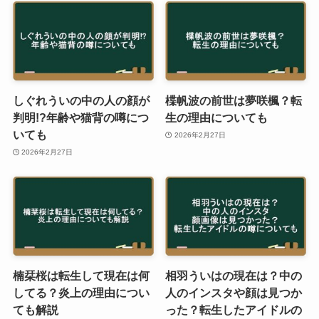
しぐれういの中の人の顔が
楪帆波の前世は夢咲楓？転
判明!?年齢や猫背の噂につ
生の理由についても
いても
2026年2月27日
2026年2月27日
楠栞桜は転生して現在は何
相羽ういはの現在は？中の
してる？炎上の理由につい
人のインスタや顔は見つか
ても解説
った？転生したアイドルの