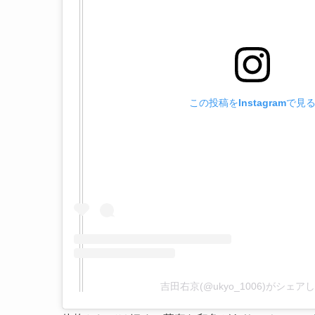
この投稿をInstagramで見
吉田右京(@ukyo_1006)がシェア