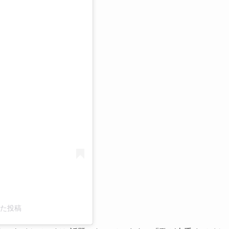
る
した投稿