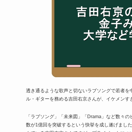
透き通るような歌声と切ないラブソングで若者を
ル・ギターを務める吉田右京さんが、イケメンす
「ラブソング」「未来図」「Drama」など数々の
数が1億回を突破するという快挙を成し遂げまし