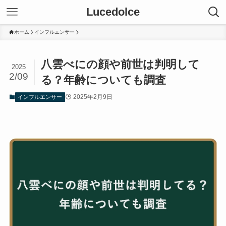
Lucedolce
ホーム
インフルエンサー
八雲べにの顔や前世は判明して
2025
2/09
る？年齢についても調査
2025年2月9日
インフルエンサー