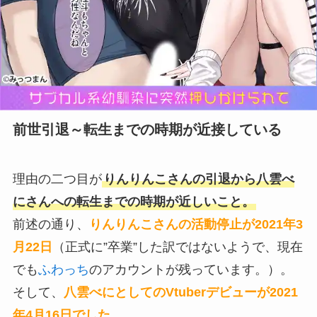
前世引退～転生までの時期が近接している
理由の二つ目が
りんりんこさんの引退から八雲べ
にさんへの転生までの時期が近しいこと。
前述の通り、
りんりんこさんの活動停止が2021年3
月22日
（正式に”卒業”した訳ではないようで、現在
でも
ふわっち
のアカウントが残っています。）。
そして、
八雲べにとしてのVtuberデビューが2021
年4月16日でした。