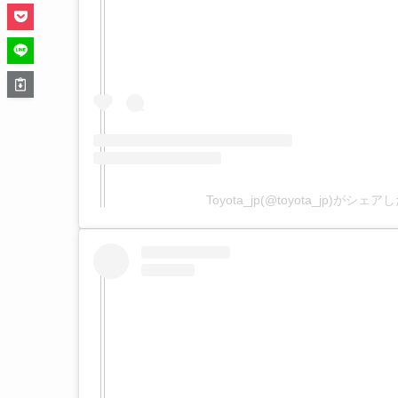
Toyota_jp(@toyota_jp)がシェ