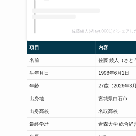
佐藤綾人(@ayt.0601)がシェア
項目
内容
名前
佐藤 綾人（さと
生年月日
1998年6月1日
年齢
27歳（2026年
出身地
宮城県白石市
出身高校
名取高校
最終学歴
青森大学 総合経