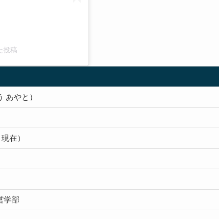
した投稿
う あやと）
3月現在）
営学部