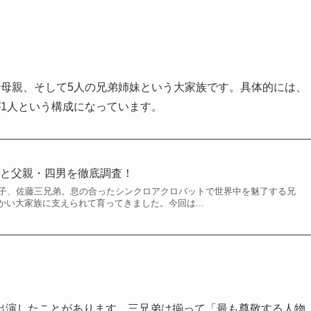
、母親、そして5人の兄弟姉妹という大家族です。具体的には、
1人という構成になっています。
んと父親・四男を徹底調査！
つ子、佐藤三兄弟。息の合ったシンクロアクロバットで世界中を魅了する兄
い大家族に支えられて育ってきました。今回は...
けで出演したことがあります。三兄弟は揃って「最も尊敬する人物