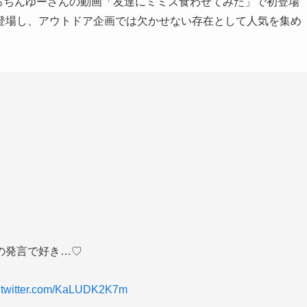
おろちんゆーさんの動画「友達にミミズ食わせてみた」で初登場
登場し、アウトドア企画では欠かせない存在として人気を集め
の発言で好き…♡
c.twitter.com/KaLUDK2K7m