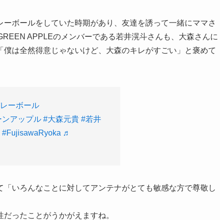
レーボールをしていた時期があり、友達を誘って一緒にママさ
GREEN APPLEのメンバーである若井滉斗さんも、大森さんに
「僕は全然得意じゃないけど、大森のキレがすごい」と褒めて
バレーボール
ーンアップル
#大森元貴
#若井
#FujisawaRyoka
♬
て「いろんなことに対してアンテナがとても敏感な方で尊敬し
性だったことがうかがえますね。