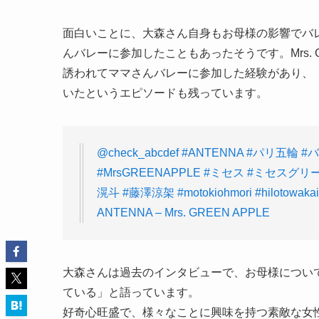
面白いことに、大森さん自身もお母様の影響でバ
んバレーに参加したこともあったそうです。Mrs. 
誘われてママさんバレーに参加した経験があり、
いたというエピソードも残っています。
@check_abcdef
#ANTENNA
#パリ五輪
#
#MrsGREENAPPLE
#ミセス
#ミセスグリ
滉斗
#藤澤涼架
#motokiohmori
#hilotowakai
ANTENNA – Mrs. GREEN APPLE
大森さんは過去のインタビューで、お母様につい
ている」と語っています。
好奇心旺盛で、様々なことに興味を持つ素敵な女