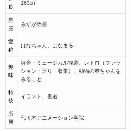
160cm
長
星
みずがめ座
座
愛
はなちゃん、はなまる
称
舞台・ミュージカル観劇、レトロ（ファッ
趣
ション・巡り・収集）、動物の赤ちゃんを
味
みること
特
イラスト、書道
技
所
代々木アニメーション学院
属