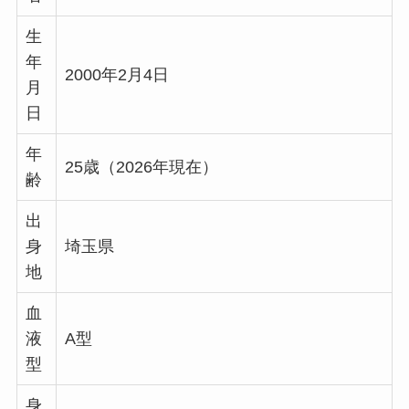
生
年
2000年2月4日
月
日
年
25歳（2026年現在）
齢
出
身
埼玉県
地
血
液
A型
型
身