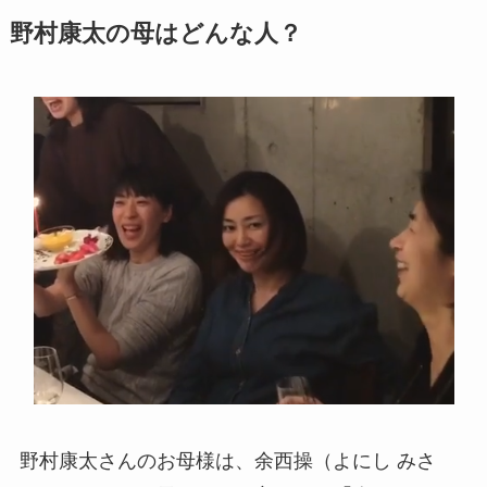
野村康太の母はどんな人？
野村康太さんのお母様は、余西操（よにし みさ