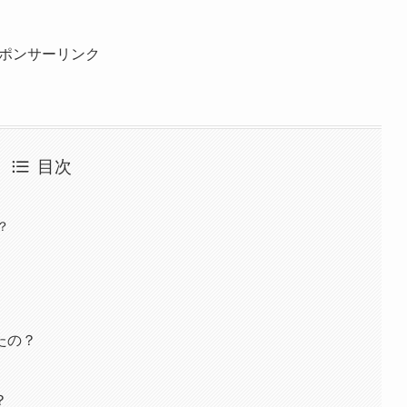
ポンサーリンク
目次
？
たの？
？