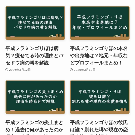
平成フラミンゴりほは病
平成フラミンゴりほの本名
気？痩せてる時の理由とバ
や出身地は？地元・年収な
セドウ病の噂を解説
どプロフィールまとめ！
2026年3月12日
2026年3月12日
平成フラミンゴの炎上まと
平成フラミンゴりほの彼氏
め！過去に何があったのか
は誰？別れた噂や現在の恋