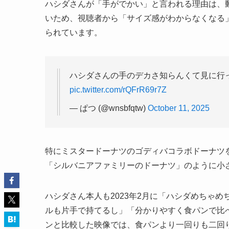
ハシダさんが「手がでかい」と言われる理由は、
いため、視聴者から「サイズ感がわからなくなる
られています。
ハシダさんの手のデカさ知らんくて見に行
pic.twitter.com/rQFrR69r7Z
— ぱつ (@wnsbfqtw)
October 11, 2025
特にミスタードーナツのゴディバコラボドーナツ
「シルバニアファミリーのドーナツ」のように小
ハシダさん本人も2023年2月に「ハシダめちゃ
ルも片手で持てるし」「分かりやすく食パンで比
ンと比較した映像では、食パンより一回りも二回