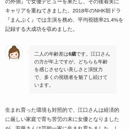
の外側』で女優デビューを果たし、その後着実に
キャリアを重ねてきました。2018年のNHK朝ドラ
『まんぷく』では主演を務め、平均視聴率21.4%を
記録する大成功を収めました。
二人の年齢差は
6歳
です。江口さん
の方が年上ですが、どちらも年齢
を感じさせない美しさと演技力
で、多くの視聴者を魅了し続けて
います。
生まれ育った環境も対照的で、江口さんは経済的
に厳しい家庭で育ち苦労の末に女優となりました
が、安藤さんは芸能一家に生まれ育ちました。し